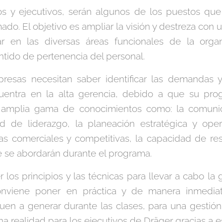
os y ejecutivos, serán algunos de los puestos que
do. El objetivo es ampliar la visión y destreza con 
lar en las diversas áreas funcionales de la orga
tido de pertenencia del personal.
resas necesitan saber identificar las demandas 
entra en la alta gerencia, debido a que su prog
 amplia gama de conocimientos como: la comunic
d de liderazgo, la planeación estratégica y opera
gias comerciales y competitivas, la capacidad de res
e se abordarán durante el programa.
 los principios y las técnicas para llevar a cabo la
conviene poner en práctica y de manera inmedia
guen a generar durante las clases, para una gestió
na realidad para los ejecutivos de Dräger gracias a e