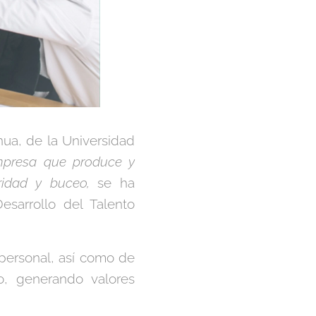
nua, de la Universidad
presa que produce y
ridad y buceo,
se ha
sarrollo del Talento
 personal, así como de
o, generando valores