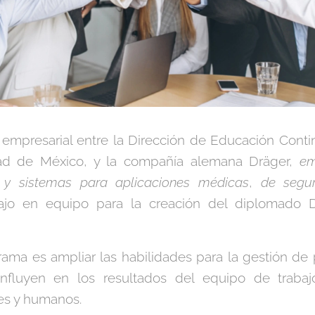
a empresarial entre la Dirección de Educación Conti
ad de México, y la compañía alemana Dräger,
em
s y sistemas para aplicaciones médicas
,
de segu
ajo en equipo para la creación del diplomado De
rama es ampliar las habilidades para la gestión de
nfluyen en los resultados del equipo de trabaj
les y humanos.