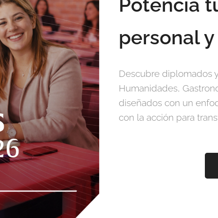
Potencia t
personal y
Descubre diplomados y 
Humanidades, Gastrono
diseñados con un enfo
con la acción para trans