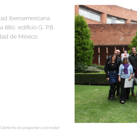
dad Iberoamericana
880, edificio G, P.B.
dad de México.
l derecho de posponer o cancelar