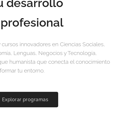
u desarrollo
 profesional
cursos innovadores en Ciencias Sociales,
mía, Lenguas, Negocios y Tecnología,
que humanista que conecta el conocimiento
formar tu entorno.
Explorar programas