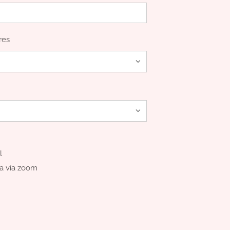
res
l
ia vía zoom