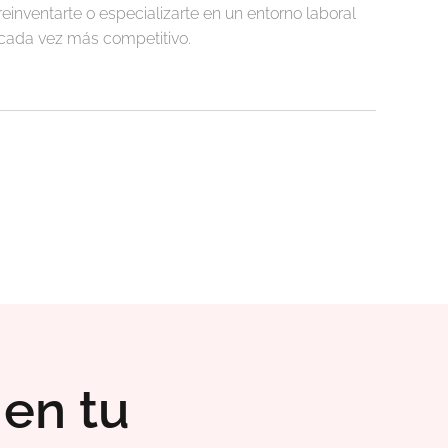
reinventarte o especializarte en un entorno laboral
cada vez más competitivo.
 en tu