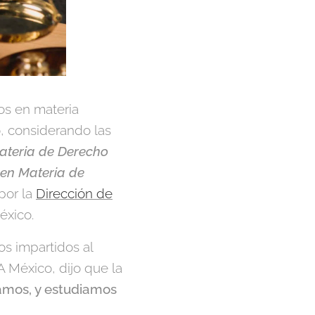
os en materia
o, considerando las
ateria de Derecho
en Materia de
 por la
Dirección de
éxico.
s impartidos al
A México, dijo que la
amos, y estudiamos