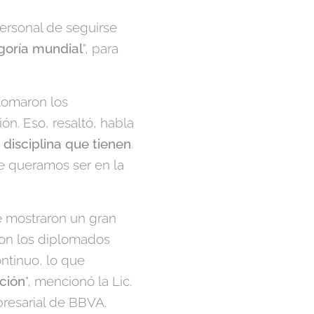
personal de seguirse
egoría mundial
", para
 tomaron los
ón. Eso, resaltó, habla
 disciplina que tienen
.
ue queramos ser en la
e mostraron un gran
ron los diplomados
ontinuo, lo que
ución
", mencionó la Lic.
resarial de BBVA.