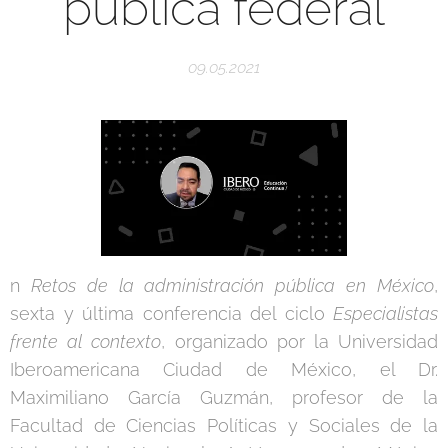
pública federal
09.05.2021
n
Retos de la administración pública en México
,
sexta y última conferencia del ciclo
Especialistas
frente al contexto
, organizado por la Universidad
Iberoamericana Ciudad de México, el Dr.
Maximiliano García Guzmán, profesor de la
Facultad de Ciencias Políticas y Sociales de la