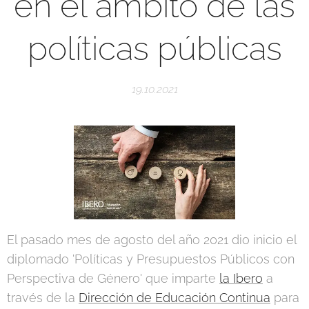
en el ámbito de las
políticas públicas
19.10.2021
El pasado mes de agosto del año 2021 dio inicio el
diplomado 'Políticas y Presupuestos Públicos con
Perspectiva de Género' que imparte
la Ibero
a
través de la
Dirección de Educación Continua
para