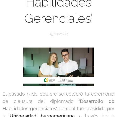
Habilidades
Gerenciales’
15.10.2020
El pasado 9 de octubre se celebró la ceremonia
de clausura del diplomado
'Desarrollo de
Habilidades gerenciales'
. La cual fue presidida por
la
Universidad Iberoamericana
, a través de la