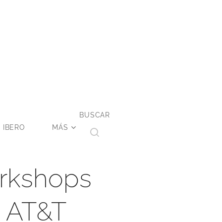
BUSCAR
 IBERO
MÁS
orkshops
a AT&T