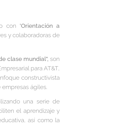
ero con
'Orientación a
es y colaboradoras de
de clase mundial",
son
Empresarial para AT&T,
foque constructivista
e empresas ágiles.
lizando una serie de
liten el aprendizaje y
educativa, así como la