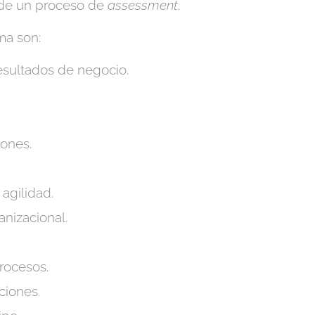
s de un proceso de
assessment
.
ma son:
esultados de negocio.
ones.
agilidad.
nizacional.
rocesos.
ciones.