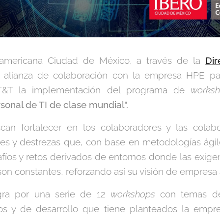
oamericana Ciudad de México, a través de la
Di
a alianza de colaboración con la empresa HPE par
T&T la implementación del programa de
works
onal de TI de clase mundial".
an fortalecer en los colaboradores y las cola
es y destrezas que, con base en metodologías ágil
fíos y retos derivados de entornos donde las exigen
on constantes, reforzando así su visión de empresa á
gra por una serie de 12
workshops
con temas de 
vos y de desarrollo que tiene planteados la empre