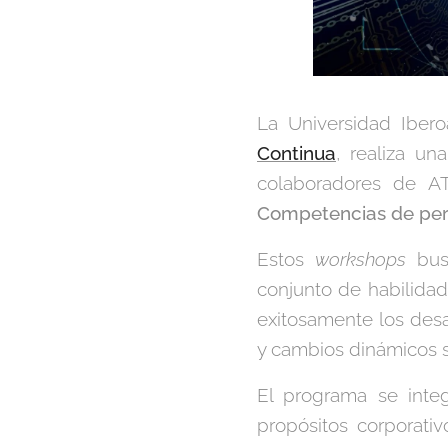
La Universidad Iber
Continua
, realiza un
colaboradores de A
Competencias de pers
Estos
workshops
busc
conjunto de habilidad
exitosamente los desa
y cambios dinámicos s
El programa se inte
propósitos corporati