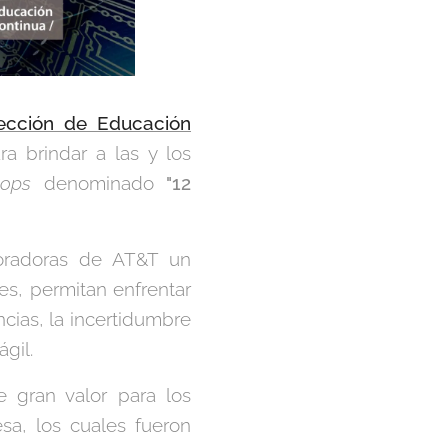
rección de Educación
a brindar a las y los
hops
denominado
"12
boradoras de AT&T un
es, permitan enfrentar
cias, la incertidumbre
gil.
gran valor para los
sa, los cuales fueron