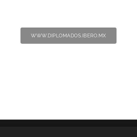
WWW.DIPLOMADOS.IBERO.MX
niversidad Iberoamericana Ciudad de México. Prol. Paseo de la Reform