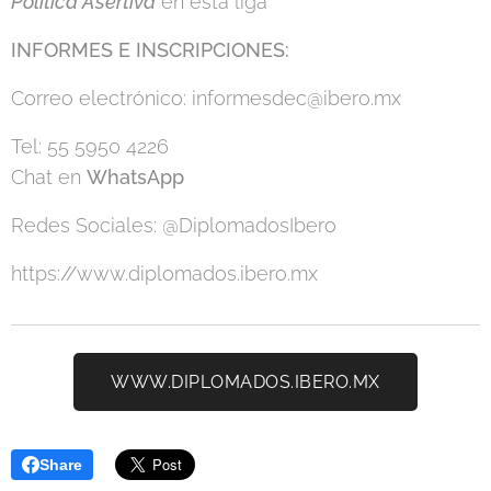
Política Asertiva
en esta liga
INFORMES E INSCRIPCIONES:
Correo electrónico: informesdec@ibero.mx
Tel: 55 5950 4226
Chat en
WhatsApp
Redes Sociales: @DiplomadosIbero
https://www.diplomados.ibero.mx
WWW.DIPLOMADOS.IBERO.MX
Share