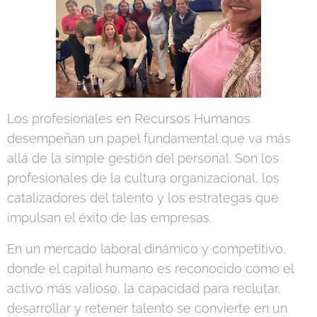
Los profesionales en Recursos Humanos
desempeñan un papel fundamental que va más
allá de la simple gestión del personal. Son los
profesionales de la cultura organizacional, los
catalizadores del talento y los estrategas que
impulsan el éxito de las empresas.
En un mercado laboral dinámico y competitivo,
donde el capital humano es reconocido como el
activo más valioso, la capacidad para reclutar,
desarrollar y retener talento se convierte en un