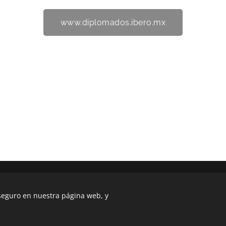
www.diplomados.ibero.mx
niversidad Iberoamericana Ciudad de México. Prol. Paseo de la Reform
 seguro en nuestra página web, y
01219, Ciudad de México. Visita: www.diplomados.ibero.mx
Cookies