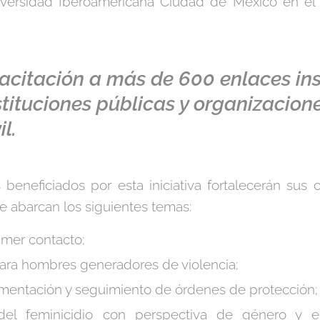
ersidad Iberoamericana Ciudad de México en el m
acitación a más de 600 enlaces inst
nstituciones públicas y organizacion
l.
s beneficiados por esta iniciativa fortalecerán su
 abarcan los siguientes temas:
imer contacto;
ra hombres generadores de violencia;
mentación y seguimiento de órdenes de protección;
 del feminicidio con perspectiva de género y