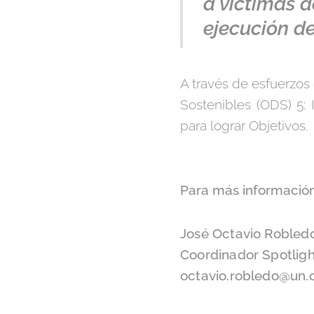
a víctimas d
ejecución de
A través de esfuerzos
Sostenibles (ODS) 5: I
para lograr Objetivos.
Para más información
José Octavio Robled
Coordinador Spotli
octavio.robledo@un.