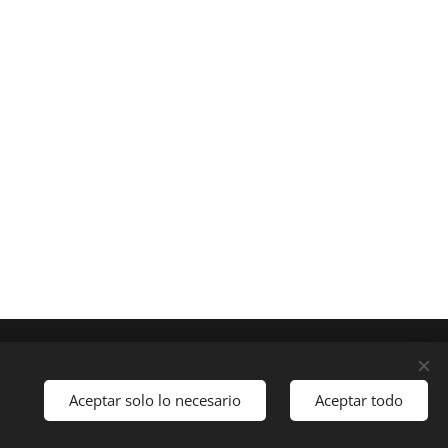
a 880, edificio G, P.B. Lomas de Santa Fe, México, C.P.
Aceptar solo lo necesario
Aceptar todo