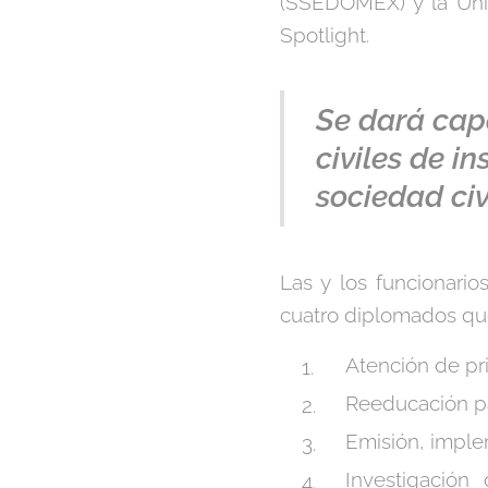
(SSEDOMEX) y la Univ
Spotlight.
Se dará cap
civiles de i
sociedad civi
Las y los funcionario
cuatro diplomados que
Atención de pr
Reeducación pa
Emisión, imple
Investigación