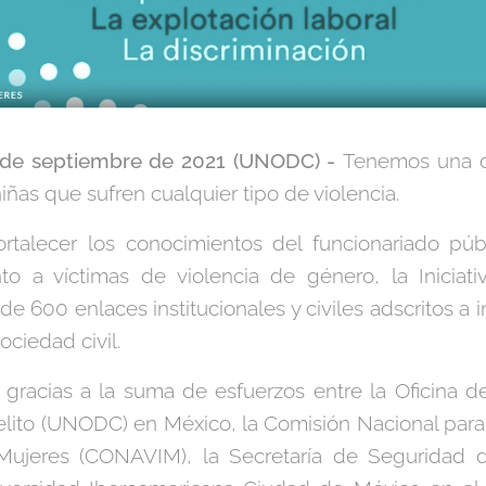
 de septiembre de 2021 (UNODC) -
Tenemos una 
niñas que sufren cualquier tipo de violencia.
ortalecer los conocimientos del funcionariado pú
o a víctimas de violencia de género, la Iniciativ
e 600 enlaces institucionales y civiles adscritos a i
ociedad civil.
 gracias a la suma de esfuerzos entre la Oficina 
elito (UNODC) en México, la Comisión Nacional para 
 Mujeres (CONAVIM), la Secretaría de Seguridad