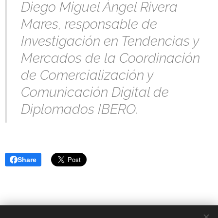
Diego Miguel Ángel Rivera
Mares, responsable de
Investigación en Tendencias y
Mercados de la Coordinación
de Comercialización y
Comunicación Digital de
Diplomados IBERO.
Share